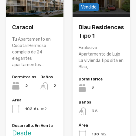
Vendido
Caracol
Blau Residences
Tipo 1
Tu Apartamento en
Cocotal Hermoso
Exclusivo
complejo de 24
Apartamento de Lujo
elegantes
La vivienda tipo sita en
apartamentos…
Blau,…
Dormitorios
Baños
Dormitorios
2
2
2
Área
Baños
102.6+
m2
3.5
Área
Desarrollo, En Venta
Desde
108
m2