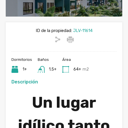
ID de la propiedad:
JLV-11614
Dormitorios
Baños
Área
1+
1.5+
64+
m2
Descripción
Un lugar
idílico tanto