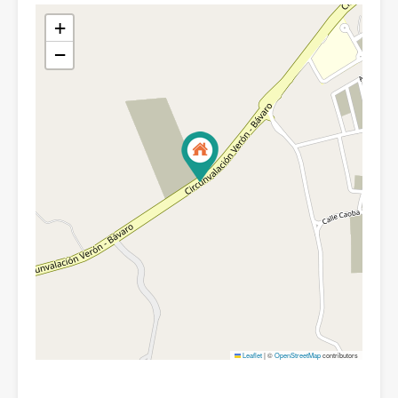
+
−
Leaflet
|
©
OpenStreetMap
contributors