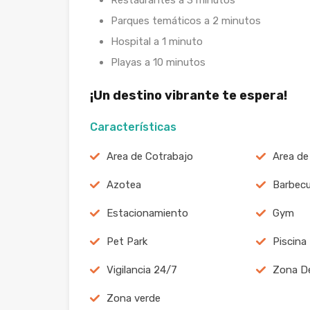
Restaurantes a 3 minutos
Parques temáticos a 2 minutos
Hospital a 1 minuto
Playas a 10 minutos
¡Un destino vibrante te espera!
Características
Area de Cotrabajo
Area de
Azotea
Barbecu
Estacionamiento
Gym
Pet Park
Piscina
Vigilancia 24/7
Zona De
Zona verde